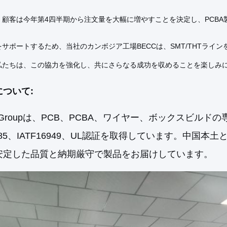
、顧客は今年第4四半期から注文量を大幅に増やすことを決定し、PCB
サポートするため、当社のカンボジア工場BECCは、SMT/THTラ
私たちは、この協力を強化し、共にさらなる成功を収めることを楽しみ
ついて:
ek Groupは、PCB、PCBA、ワイヤー、ボックスビルド
3485、IATF16949、UL認証を取得しています。中
安定した品質と納期厳守で製品をお届けしています。