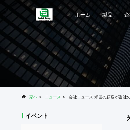
ホーム
製品
企
家へ
>
ニュース
>
会社ニュース 米国の顧客が当社
イベント