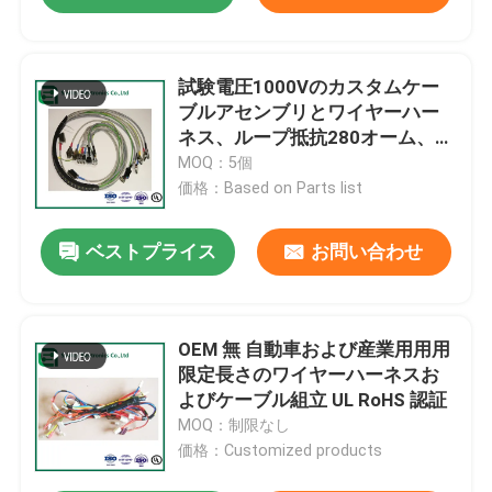
試験電圧1000Vのカスタムケー
ブルアセンブリとワイヤーハー
ネス、ループ抵抗280オーム、温
度定格-40℃～105℃
MOQ：5個
価格：Based on Parts list
ベストプライス
お問い合わせ
OEM 無 自動車および産業用用用
限定長さのワイヤーハーネスお
よびケーブル組立 UL RoHS 認証
MOQ：制限なし
価格：Customized products