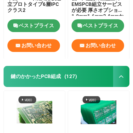
立プロトタイプ6層IPC
EMSPCB組立サービス
クラス2
が必要 厚さオプション
箱の造りアセンブリ
1.0mm1.6mm2.4mmか
ら選択
ベストプライス
ベストプライス
お問い合わせ
お問い合わせ
鍵のかかったPCB組成
(127)